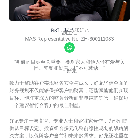
你好，我是
张好龙
副主任
MAS Representative No. ZH-300111083
W
h
a
t
“明确的目标至关重要。要对家人和他人怀有爱与关
s
怀。坚韧和勤奋同样不可或缺。"​
–
好龙
a
p
p
致力于帮助客户实现财务安全与成长，好龙坚信全面的
财务规划不仅能够保护客户的财富，还能赋能他们实现
目标。他注重深入的财务分析而非单纯的销售，确保每
一个建议都符合客户的最佳利益。
专注于与高管、专业人士和企业家合作，为他们提
好龙
供从目标设定、投资组合多元化到前瞻性规划的战略解
决方案，以保障客户当前和未来的需求。好龙还注重在